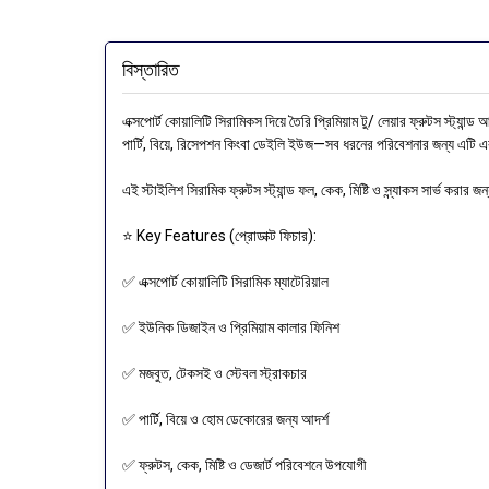
বিস্তারিত
এক্সপোর্ট কোয়ালিটি সিরামিকস দিয়ে তৈরি প্রিমিয়াম টু/ লেয়ার ফ্রুটস স্ট্যা
পার্টি, বিয়ে, রিসেপশন কিংবা ডেইলি ইউজ—সব ধরনের পরিবেশনার জন্য এটি এ
এই স্টাইলিশ সিরামিক ফ্রুটস স্ট্যান্ড ফল, কেক, মিষ্টি ও স্ন্যাকস সার্ভ করার
⭐ Key Features (প্রোডাক্ট ফিচার):
✅ এক্সপোর্ট কোয়ালিটি সিরামিক ম্যাটেরিয়াল
✅ ইউনিক ডিজাইন ও প্রিমিয়াম কালার ফিনিশ
✅ মজবুত, টেকসই ও স্টেবল স্ট্রাকচার
✅ পার্টি, বিয়ে ও হোম ডেকোরের জন্য আদর্শ
✅ ফ্রুটস, কেক, মিষ্টি ও ডেজার্ট পরিবেশনে উপযোগী