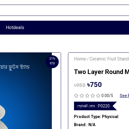
Hotdeals
Home
Ceramic Fruit Stand
21%
/
ছাড়
Two Layer Round 
৳750
৳950
0.00/5
See 
প্রোডাক্ট কোড :
P0220
Product Type: Physical
Brand : N/A