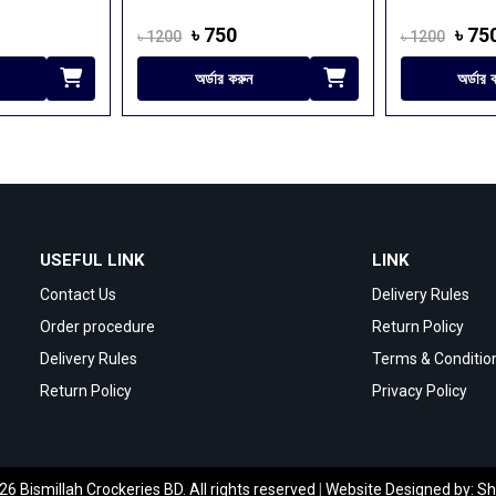
৳ 750
৳ 750
৳ 1200
৳ 950
অর্ডার করুন
অর্ডার 
USEFUL LINK
LINK
Contact Us
Delivery Rules
Order procedure
Return Policy
Delivery Rules
Terms & Conditio
Return Policy
Privacy Policy
6 Bismillah Crockeries BD. All rights reserved
|
Website Designed by:
Sh