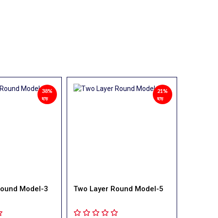
21%
21%
ছাড়
ছাড়
›
Round Model-5
Two Layer Round Model-6
Two Lay