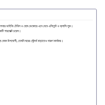
ন্ড আপনার ডাইনিং টেবিল ও হোম ডেকোরে এনে দেবে এলিগেন্ট ও ক্লাসি লুক।
কটি পারফেক্ট চয়েস।
 জন্য যেমন উপযোগী, তেমনি ঘরের সৌন্দর্য বাড়াতেও দারুণ কার্যকর।