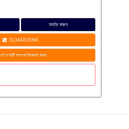
01344315094
এই পণ্যটি সম্পর্কে জিজ্ঞাসা করুন