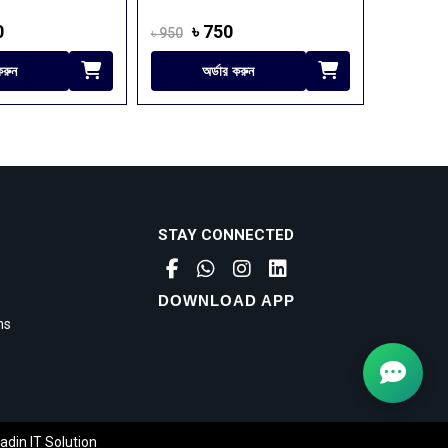
৳ 750
৳
৳ 950
৳ 1050
করুন
অর্ডার করুন
অ
STAY CONNECTED
DOWNLOAD APP
ns
adin IT Solution