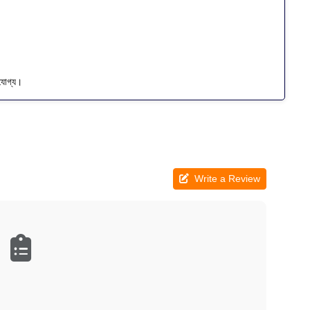
হণযোগ্য।
Write a Review