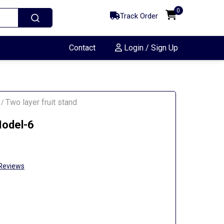
0
Track Order
Contact
Login / Sign Up
Two layer fruit stand
/
Model-6
Reviews