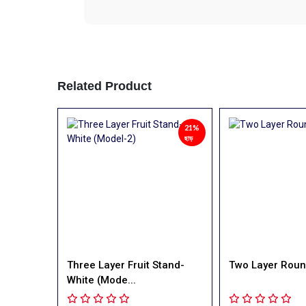
Related Product
21%
21%
ছাড়
ছাড়
‹
tand-
Two Layer Round Model-1
Two Layer Rou