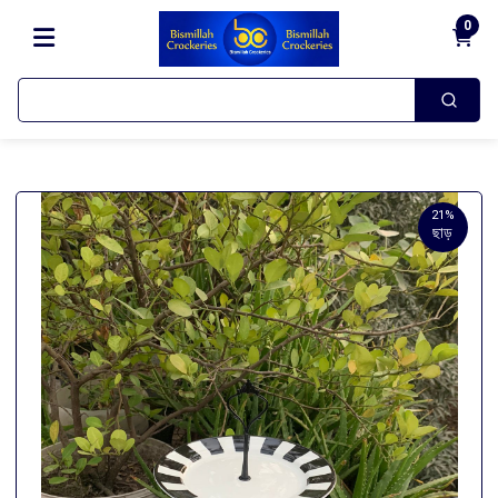
0
21%
ছাড়