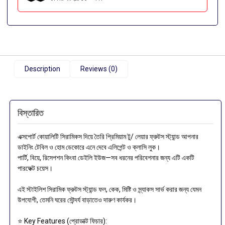
Description
Reviews (0)
বিস্তারিত
এক্সপোর্ট কোয়ালিটি সিরামিকস দিয়ে তৈরি প্রিমিয়াম টু/ লেয়ার ফ্রুটস স্ট্যান্ড আপনার
ডাইনিং টেবিল ও হোম ডেকোরে এনে দেবে এলিগেন্ট ও ক্লাসি লুক।
পার্টি, বিয়ে, রিসেপশন কিংবা ডেইলি ইউজ—সব ধরনের পরিবেশনার জন্য এটি একটি
পারফেক্ট চয়েস।
এই স্টাইলিশ সিরামিক ফ্রুটস স্ট্যান্ড ফল, কেক, মিষ্টি ও স্ন্যাকস সার্ভ করার জন্য যেমন
উপযোগী, তেমনি ঘরের সৌন্দর্য বাড়াতেও দারুণ কার্যকর।
⭐ Key Features (প্রোডাক্ট ফিচার):