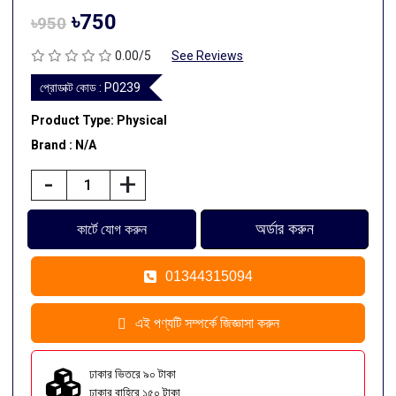
৳750
৳950
0.00/5
See Reviews
প্রোডাক্ট কোড :
P0239
Product Type: Physical
Brand : N/A
-
+
01344315094
এই পণ্যটি সম্পর্কে জিজ্ঞাসা করুন
ঢাকার ভিতরে ৯০ টাকা
ঢাকার বাহিরে ১৫০ টাকা