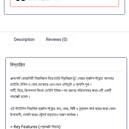
Description
Reviews (0)
বিস্তারিত
এক্সপোর্ট কোয়ালিটি সিরামিকস দিয়ে তৈরি প্রিমিয়াম টু/ লেয়ার ফ্রুটস স্ট্যান্ড আপনার
ডাইনিং টেবিল ও হোম ডেকোরে এনে দেবে এলিগেন্ট ও ক্লাসি লুক।
পার্টি, বিয়ে, রিসেপশন কিংবা ডেইলি ইউজ—সব ধরনের পরিবেশনার জন্য এটি একটি
পারফেক্ট চয়েস।
এই স্টাইলিশ সিরামিক ফ্রুটস স্ট্যান্ড ফল, কেক, মিষ্টি ও স্ন্যাকস সার্ভ করার জন্য যেমন
উপযোগী, তেমনি ঘরের সৌন্দর্য বাড়াতেও দারুণ কার্যকর।
⭐ Key Features (প্রোডাক্ট ফিচার):