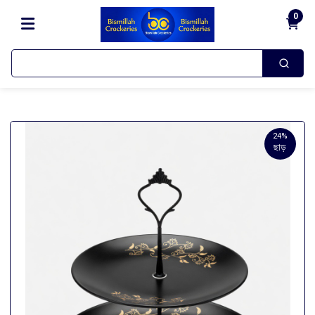
0
24%
ছাড়