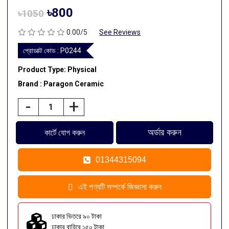
৳800
৳1050
0.00/5
See Reviews
প্রোডাক্ট কোড :
P0244
Product Type: Physical
Brand : Paragon Ceramic
-
+
01344315094
এই পণ্যটি সম্পর্কে জিজ্ঞাসা করুন
ঢাকার ভিতরে ৯০ টাকা
ঢাকার বাহিরে ১৫০ টাকা