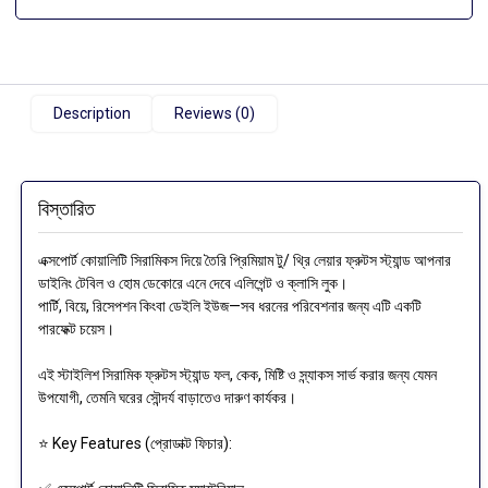
Description
Reviews (0)
বিস্তারিত
এক্সপোর্ট কোয়ালিটি সিরামিকস দিয়ে তৈরি প্রিমিয়াম টু/ থ্রি লেয়ার ফ্রুটস স্ট্যান্ড আপনার
ডাইনিং টেবিল ও হোম ডেকোরে এনে দেবে এলিগেন্ট ও ক্লাসি লুক।
পার্টি, বিয়ে, রিসেপশন কিংবা ডেইলি ইউজ—সব ধরনের পরিবেশনার জন্য এটি একটি
পারফেক্ট চয়েস।
এই স্টাইলিশ সিরামিক ফ্রুটস স্ট্যান্ড ফল, কেক, মিষ্টি ও স্ন্যাকস সার্ভ করার জন্য যেমন
উপযোগী, তেমনি ঘরের সৌন্দর্য বাড়াতেও দারুণ কার্যকর।
⭐ Key Features (প্রোডাক্ট ফিচার):