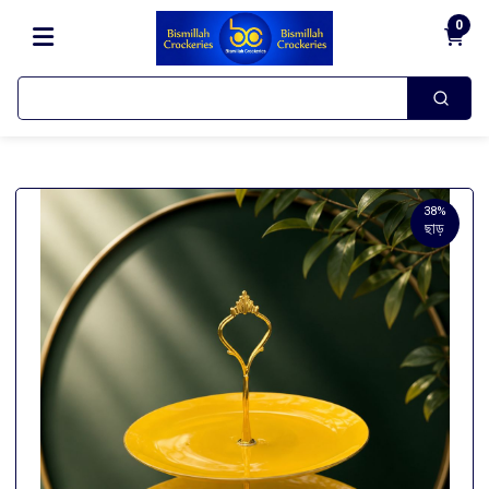
0
38%
ছাড়