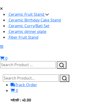
Ceramic Fruit Stand
Ceramic Birthday Cake Stand
Ceramic Curry/Bati Set
Ceramic dinner plate
Fiber Fruit Stand
0
Track Order
0
সর্বমোট : ৳0.00