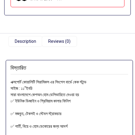
Description
Reviews (0)
বিস্তারিত
এক্সপোর্ট কোয়ালিটি সিরামিকস এর সিংগেল বার্ডে কেক স্টান্ড
সাইজ : ১১"ইনচি
সারা বাংলাদেশে কেশঅন হোম ডেলিভারিতে দেওয়া হয়
✅ ইউনিক ডিজাইন ও প্রিমিয়াম কালার ফিনিশ
✅ মজবুত, টেকসই ও স্টেবল স্ট্রাকচার
✅ পার্টি, বিয়ে ও হোম ডেকোরের জন্য আদর্শ