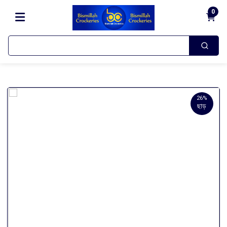
0
26%
ছাড়