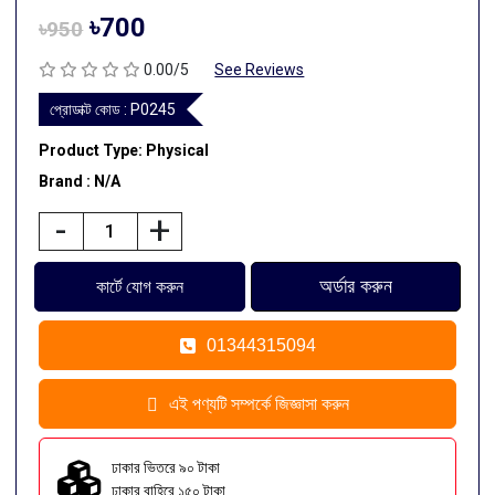
৳700
৳950
0.00/5
See Reviews
প্রোডাক্ট কোড :
P0245
Product Type: Physical
Brand : N/A
-
+
01344315094
এই পণ্যটি সম্পর্কে জিজ্ঞাসা করুন
ঢাকার ভিতরে ৯০ টাকা
ঢাকার বাহিরে ১৫০ টাকা