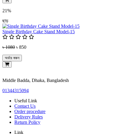
21%
ছাড়
Single Birthday Cake Stand Model-15
৳ 1080
৳ 850
অর্ডার করুন
Middle Badda, Dhaka, Bangladesh
01344315094
Useful Link
Contact Us
Order procedure
Delivery Rules
Return Policy
Link