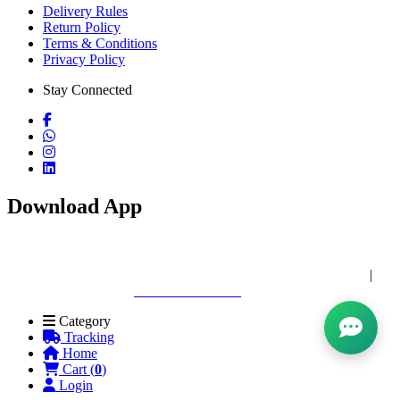
Delivery Rules
Return Policy
Terms & Conditions
Privacy Policy
Stay Connected
Download App
Copyright © 2026 Bismillah Crockeries BD. All rights reserved
|
Website Designed by:
Shadin IT Solution
Category
Tracking
Home
Cart (
0
)
Login