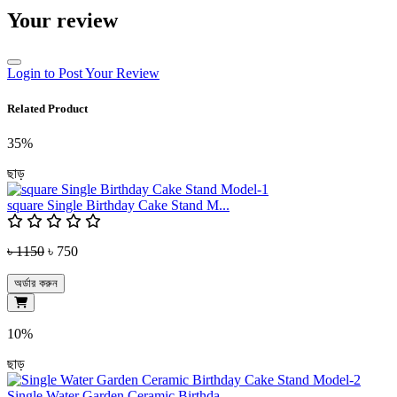
Your review
Login to Post Your Review
Related Product
35%
ছাড়
square Single Birthday Cake Stand M...
৳ 1150
৳ 750
অর্ডার করুন
10%
ছাড়
Single Water Garden Ceramic Birthda...